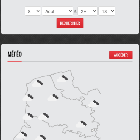
à
MÉTÉO
ACCÉDER