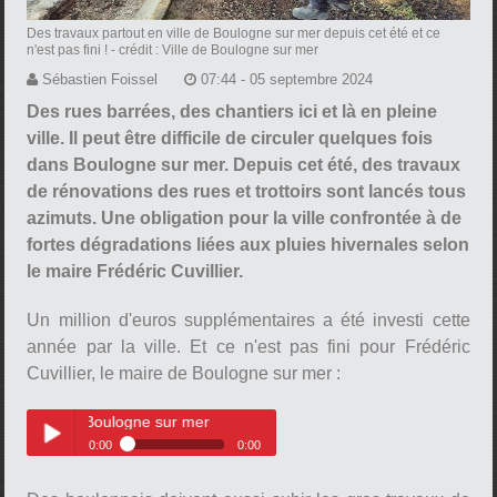
Des travaux partout en ville de Boulogne sur mer depuis cet été et ce
n'est pas fini !
- crédit : Ville de Boulogne sur mer
Sébastien Foissel
07:44 - 05 septembre 2024
Des rues barrées, des chantiers ici et là en pleine
ville. Il peut être difficile de circuler quelques fois
dans Boulogne sur mer. Depuis cet été, des travaux
de rénovations des rues et trottoirs sont lancés tous
azimuts. Une obligation pour la ville confrontée à de
fortes dégradations liées aux pluies hivernales selon
le maire Frédéric Cuvillier.
Un million d'euros supplémentaires a été investi cette
année par la ville. Et ce n'est pas fini pour Frédéric
Cuvillier, le maire de Boulogne sur mer :
 de Boulogne sur mer
0:00
0:00
Frédéric Cuvillier, le maire de
Play /
Boulogne sur mer