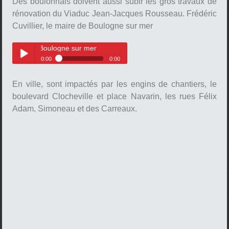
Des boulonnais doivent aussi subir les gros travaux de
rénovation du Viaduc Jean-Jacques Rousseau. Frédéric
Cuvillier, le maire de Boulogne sur mer
 de Boulogne sur mer
0:00
0:00
pause
Frédéric Cuvillier, le maire de
Play /
Boulogne sur mer
En ville, sont impactés par les engins de chantiers, le
boulevard Clocheville et place Navarin, les rues Félix
Adam, Simoneau et des Carreaux.
pause