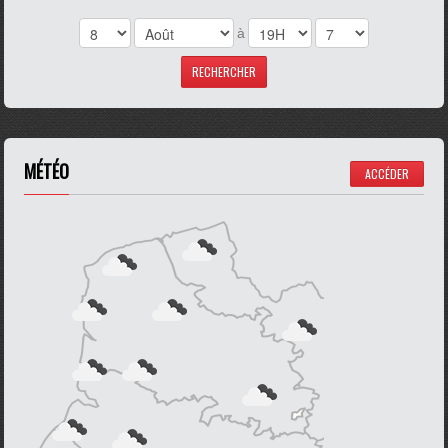
à
MÉTÉO
ACCÉDER