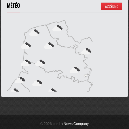
MÉTÉO
ACCÉDER
© 2026 par
La News Company