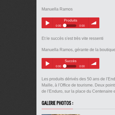
Manuella Ramos
Produits
0:00
0:00
Produits
Play /
volume
Et le succès s'est très vite ressenti
Manuella Ramos, gérante de la boutique
Succès
0:00
0:00
Succès
pause
Play /
volume
Les produits dérivés des 50 ans de l'End
Maille, à l'Office de tourisme. Deux poi
de l'Enduro, sur la place du Centenaire 
GALERIE PHOTOS :