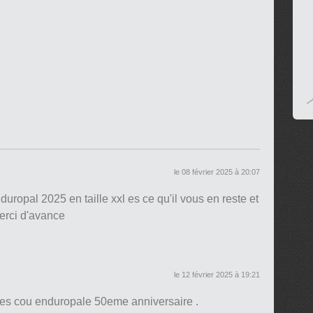
le 08 février 2025 à 20:07
duropal 2025 en taille xxl es ce qu'il vous en reste et
merci d'avance
le 12 février 2025 à 19:21
ches cou enduropale 50eme anniversaire .