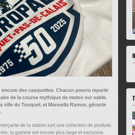
N
u encore des casquettes. Chacun pourra repartir
T
ire de la course mythique de motos sur sable.
la ville du Touquet, et Manuella Ramos, gérante
.
erçante de la station sort une collection de produits
née, la gamme est encore plus large et exclusive