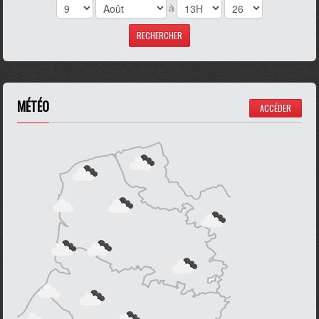
à
MÉTÉO
ACCÉDER