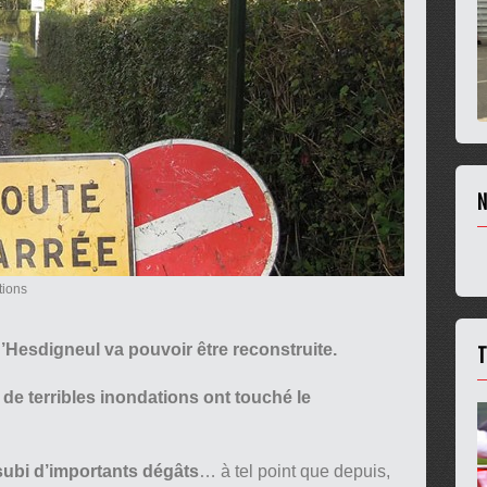
N
tions
T
d’Hesdigneul va pouvoir être reconstruite.
,
de terribles inondations ont touché le
 subi d’importants dégâts
… à tel point que depuis,