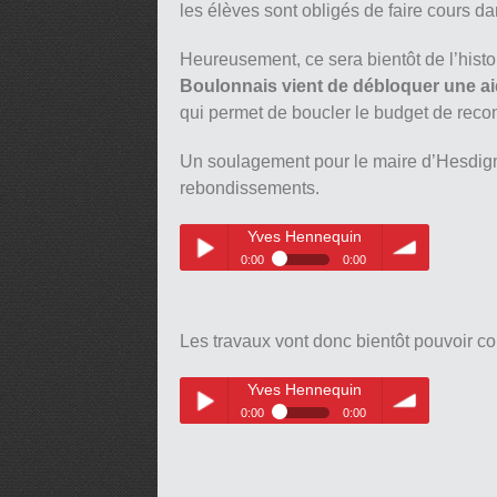
les élèves sont obligés de faire cours d
Heureusement, ce sera bientôt de l’histo
Boulonnais vient de débloquer une ai
qui permet de boucler le budget de recon
Un soulagement pour le maire d’Hesdign
rebondissements.
Yves Hennequin
0:00
0:00
Yves Hennequin
Play /
volume
Les travaux vont donc bientôt pouvoir 
Yves Hennequin
0:00
0:00
Yves Hennequin
Play /
volume
pause