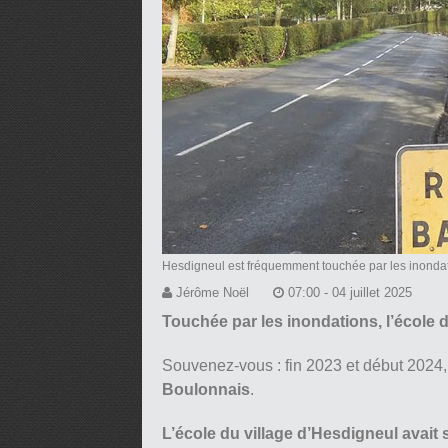
Hesdigneul est fréquemment touchée par les inonda
Jérôme Noël
07:00 - 04 juillet 2025
Touchée par les inondations, l’école 
Souvenez-vous : fin 2023 et début 2024
Boulonnais
.
L’école du village d’Hesdigneul avait