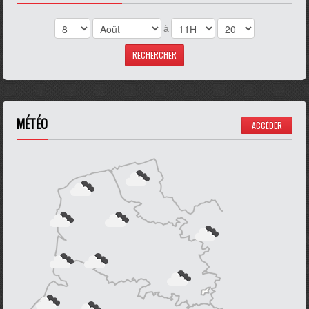
à
MÉTÉO
ACCÉDER