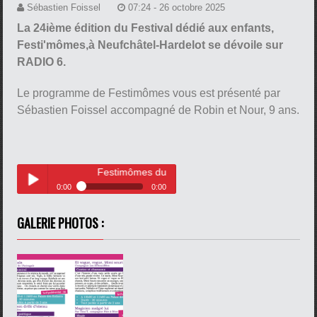
Sébastien Foissel
07:24 - 26 octobre 2025
La 24ième édition du Festival dédié aux enfants,
Festi'mômes,à Neufchâtel-Hardelot se dévoile sur
RADIO 6.
Le programme de Festimômes vous est présenté par
Sébastien Foissel accompagné de Robin et Nour, 9 ans.
Festimômes du 26 octobre 2025
0:00
0:00
Festimômes du 26 octobre 2025
Play /
GALERIE PHOTOS :