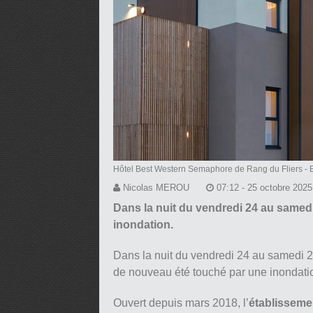
Hôtel Best Western Semaphore de Rang du Fliers
- 
Nicolas MEROU
07:12 - 25 octobre 2025
Dans la nuit du vendredi 24 au samedi
inondation.
Dans la nuit du vendredi 24 au samedi 
de nouveau été touché par une inondati
Ouvert depuis mars 2018, l’
établissemen