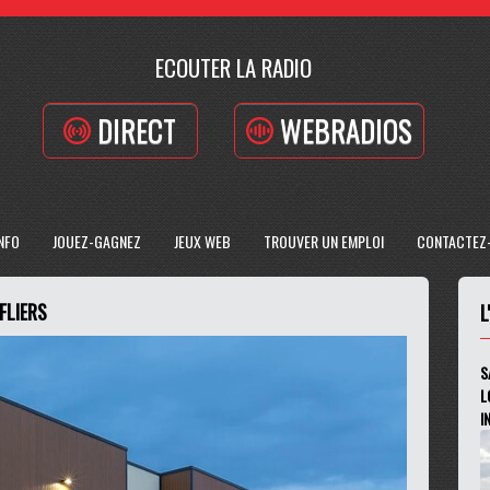
ECOUTER LA RADIO
DIRECT
WEBRADIOS
INFO
JOUEZ-GAGNEZ
JEUX WEB
TROUVER UN EMPLOI
CONTACTEZ
FLIERS
L
S
L
I