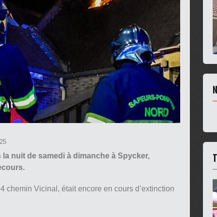
N
025
T
s la nuit de samedi à dimanche à Spycker,
ecours.
4 chemin Vicinal, était encore en cours d’extinction