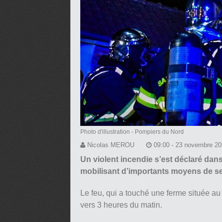
Photo d'illustration
- Pompiers du Nord
Nicolas MEROU
09:00 - 23 novembre 2
Un violent incendie s’est déclaré dan
mobilisant d’importants moyens de s
Le feu, qui a touché une ferme située au 
vers 3 heures du matin.