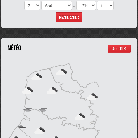
à
MÉTÉO
ACCÉDER