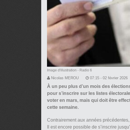
Image d'illustration
- Radio 6
Nicolas MEROU
07:15 - 02 février 2026
À un peu plus d’un mois des élections
pour s’inscrire sur les listes électo
voter en mars, mais qui doit être effe
cette semaine.
Contrairement aux années précédentes, l
Il est encore possible de s’inscrire jusqu