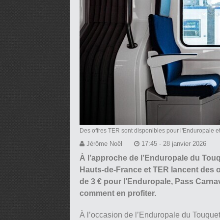
Des offres TER sont disponibles pour l'Enduropale et
Jérôme Noël
17:45 - 28 janvier 2026
À l’approche de l’Enduropale du Touq
Hauts-de-France et TER lancent des off
de 3 € pour l’Enduropale, Pass Carnava
comment en profiter.
À l’occasion de l’Enduropale du Touquet