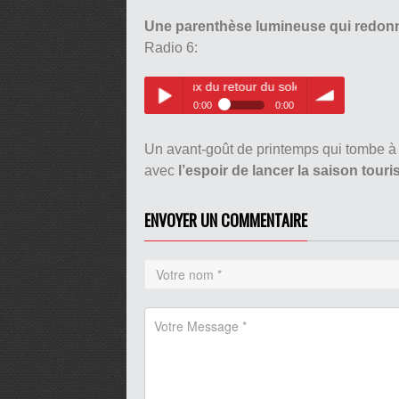
Une parenthèse lumineuse qui redonn
Radio 6:
abitants de la région heureux du retour du soleil
0:00
0:00
Les habitants de la région
Play /
volume
heureux du retour du soleil
Un avant-goût de printemps qui tombe 
avec
l’espoir de lancer la saison tour
ENVOYER UN COMMENTAIRE
pause