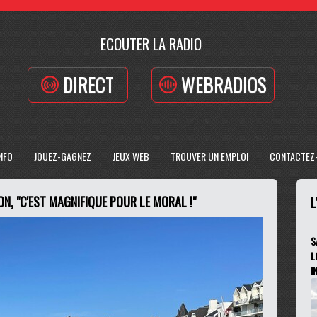
ECOUTER LA RADIO
DIRECT
WEBRADIOS
INFO
JOUEZ-GAGNEZ
JEUX WEB
TROUVER UN EMPLOI
CONTACTEZ
ON, "C'EST MAGNIFIQUE POUR LE MORAL !"
L
S
L
I