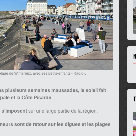
N
 plage de Wimereux, avec ses petits-enfants
- Radio 6
près plusieurs semaines maussades, le soleil fait
T
pale et la Côte Picarde.
s s’imposent
sur une large partie de la région.
eurs sont de retour sur les digues et les plages