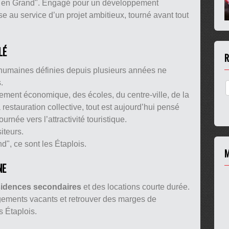
ples en Grand". Engagé pour un développement
se au service d’un projet ambitieux, tourné avant tout
LÉ
R
t humaines définies depuis plusieurs années ne
.
ement économique, des écoles, du centre-ville, de la
 restauration collective, tout est aujourd’hui pensé
née vers l’attractivité touristique.
iteurs.
d", ce sont les Étaplois.
M
NE
ésidences secondaires
et des locations courte durée.
ogements vacants et retrouver des marges de
 Étaplois.