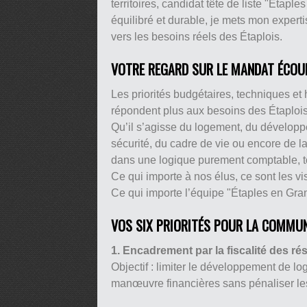
territoires, candidat tête de liste "Éta
équilibré et durable, je mets mon experti
vers les besoins réels des Étaplois.
VOTRE REGARD SUR LE MANDAT ÉCOU
Les priorités budgétaires, techniques e
répondent plus aux besoins des Étaplois
Qu’il s’agisse du logement, du développ
sécurité, du cadre de vie ou encore de la
dans une logique purement comptable, tour
Ce qui importe à nos élus, ce sont les vis
Ce qui importe l’équipe "Étaples en Gran
VOS SIX PRIORITÉS POUR LA COMMU
1. Encadrement par la fiscalité des r
Objectif : limiter le développement de l
manœuvre financières sans pénaliser les