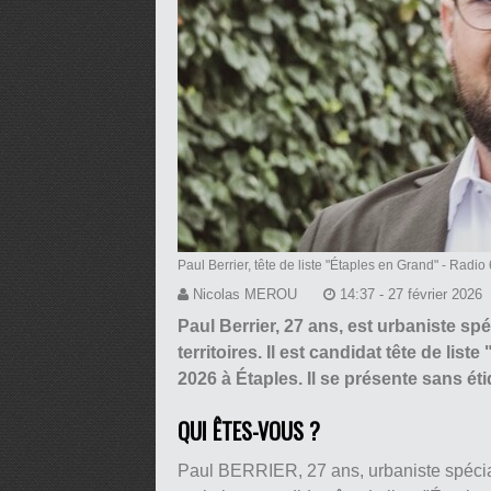
Paul Berrier, tête de liste "Étaples en Grand"
- Radio 
Nicolas MEROU
14:37 - 27 février 2026
Paul Berrier, 27 ans, est urbaniste sp
territoires. Il est candidat tête de li
2026 à Étaples. Il se présente sans éti
QUI ÊTES-VOUS ?
Paul BERRIER, 27 ans, urbaniste spécia