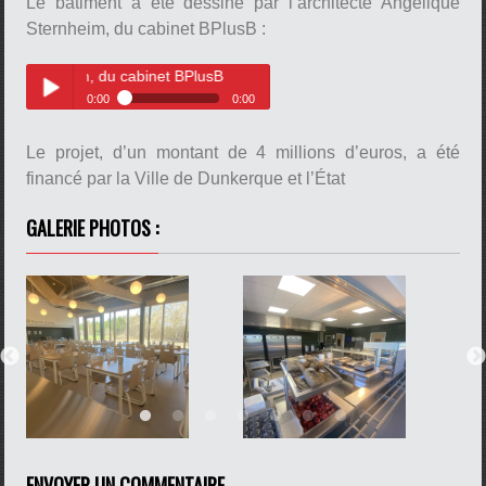
Le bâtiment a été dessiné par l’architecte Angélique
Fort-Mardyck
Sternheim, du cabinet BPlusB :
im, du cabinet BPlusB
0:00
0:00
l’architecte Angélique Sternheim,
Play /
du cabinet BPlusB
Le projet, d’un montant de 4 millions d’euros, a été
pause
financé par la Ville de Dunkerque et l’État
GALERIE PHOTOS :
pause
ENVOYER UN COMMENTAIRE