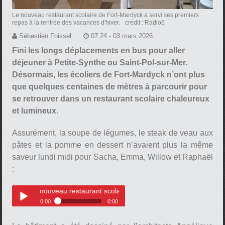
Le nouveau restaurant scolaire de Fort-Mardyck a servi ses premiers
repas à la rentrée des vacances d'hiver.
- crédit : Radio6
Sébastien Foissel
07:24 - 03 mars 2026
Fini les longs déplacements en bus pour aller
déjeuner à Petite-Synthe ou Saint-Pol-sur-Mer.
Désormais, les écoliers de Fort-Mardyck n’ont plus
que quelques centaines de mètres à parcourir pour
se retrouver dans un restaurant scolaire chaleureux
et lumineux.
Assurément, la soupe de légumes, le steak de veau aux
pâtes et la pomme en dessert n’avaient plus la même
saveur lundi midi pour Sacha, Emma, Willow et Raphaël
:
u nouveau restaurant scolaire de Fort-Mardyck
0:00
0:00
Les premiers enfants servis au
Play /
nouveau restaurant scolaire de