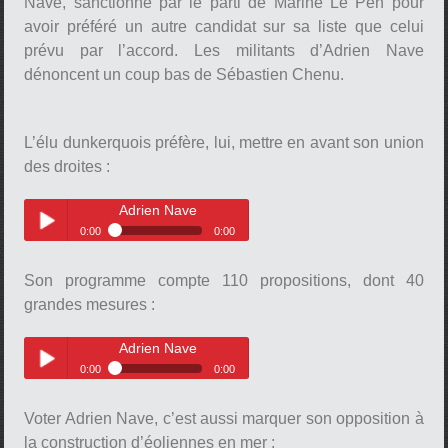
Nave, sanctionné par le parti de Marine Le Pen pour
avoir préféré un autre candidat sur sa liste que celui
prévu par l’accord. Les militants d’Adrien Nave
dénoncent un coup bas de Sébastien Chenu.
pause
L’élu dunkerquois préfère, lui, mettre en avant son union
des droites :
Adrien Nave
0:00
0:00
Adrien Nave
Play /
Son programme compte 110 propositions, dont 40
grandes mesures :
Adrien Nave
0:00
0:00
Adrien Nave
Play /
Voter Adrien Nave, c’est aussi marquer son opposition à
pause
la construction d’éoliennes en mer :