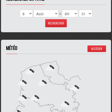
à
MÉTÉO
ACCÉDER