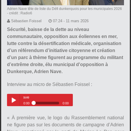
Adrien Nave tête de liste du Défi dunkerquois pour les municipales 2026
- crédit : Radio6
Sébastien Foissel
07:24 - 11 mars 2026
Sécurité, baisse de la dette au niveau
communautaire, opposition aux éoliennes en mer,
lutte contre la désertification médicale, organisation
d’un référendum d’initiative citoyenne et création
d’un parc à thème figurent au programme du militant
d’extrême droite, élu municipal d'opposition à
Dunkerque, Adrien Nave.
Interview au micro de Sébastien Foissel :
Les municipales avec Adrien Nav
0:00
0:00
Les municipales avec Adrien
Play /
Nave
« À première vue, le logo du Rassemblement national
ne figure pas sur les documents de campagne d’Adrien