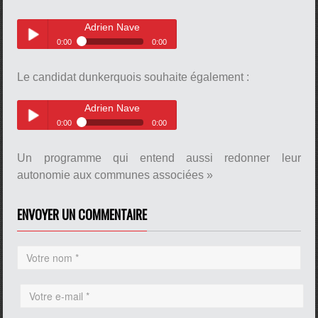
Adrien Nave
0:00
0:00
Adrien Nave
Play /
Le candidat dunkerquois souhaite également :
pause
Adrien Nave
0:00
0:00
Adrien Nave
Play /
Un programme qui entend aussi redonner leur
autonomie aux communes associées »
pause
ENVOYER UN COMMENTAIRE
pause