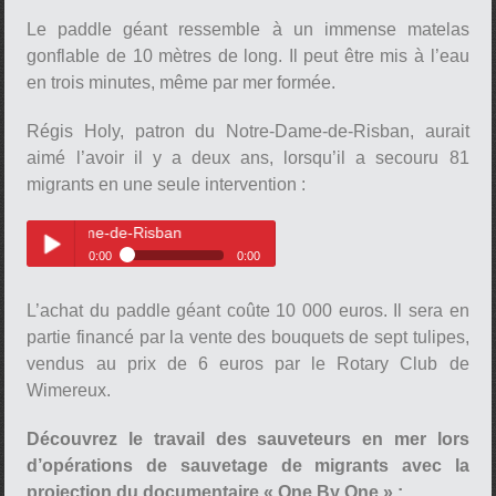
Philippe Darques, président de la
Play /
SNSM de Calais
Le paddle géant ressemble à un immense matelas
gonflable de 10 mètres de long. Il peut être mis à l’eau
en trois minutes, même par mer formée.
Régis Holy, patron du Notre-Dame-de-Risban, aurait
aimé l’avoir il y a deux ans, lorsqu’il a secouru 81
migrants en une seule intervention :
pause
Dame-de-Risban
0:00
0:00
Régis Holy, patron du Notre-
Play /
Dame-de-Risban
L’achat du paddle géant coûte 10 000 euros. Il sera en
partie financé par la vente des bouquets de sept tulipes,
vendus au prix de 6 euros par le Rotary Club de
Wimereux.
Découvrez le travail des sauveteurs en mer lors
d’opérations de sauvetage de migrants avec la
pause
projection du documentaire « One By One » :