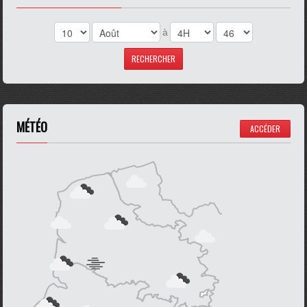
à
MÉTÉO
ACCÉDER