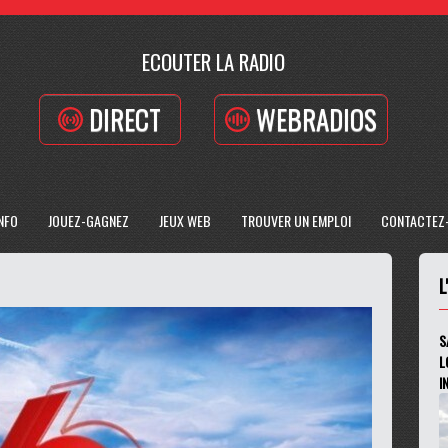
ECOUTER LA RADIO
DIRECT
WEBRADIOS
INFO
JOUEZ-GAGNEZ
JEUX WEB
TROUVER UN EMPLOI
CONTACTEZ
L
S
L
I