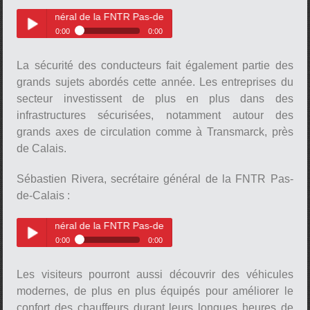
 général de la FNTR Pas-de-Calais
0:00
0:00
Sébastien Rivéra, secrétaire
Play /
général de la FNTR Pas-de-
La sécurité des conducteurs fait également partie des
Calais
grands sujets abordés cette année. Les entreprises du
secteur investissent de plus en plus dans des
infrastructures sécurisées, notamment autour des
grands axes de circulation comme à Transmarck, près
de Calais.
pause
Sébastien Rivera, secrétaire général de la FNTR Pas-
de-Calais :
 général de la FNTR Pas-de-Calais
0:00
0:00
Sébastien Rivera, secrétaire
Play /
général de la FNTR Pas-de-
Les visiteurs pourront aussi découvrir des véhicules
Calais
modernes, de plus en plus équipés pour améliorer le
confort des chauffeurs durant leurs longues heures de