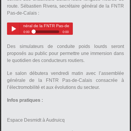
route. Sébastien Rivera, secrétaire général de la FNTR
Pas-de-Calais :
 général de la FNTR Pas-de-Calais
pause
0:00
0:00
Sébastien Rivera, secrétaire
Play /
général de la FNTR Pas-de-
Des simulateurs de conduite poids lourds seront
Calais
proposés au public pour permettre une immersion dans
le quotidien des conducteurs routiers.
Le salon débutera vendredi matin avec l’assemblée
générale de la FNTR Pas-de-Calais consacrée à
l’électromobilité et aux évolutions du secteur.
pause
Infos pratiques :
Espace Desmidt à Audruicq