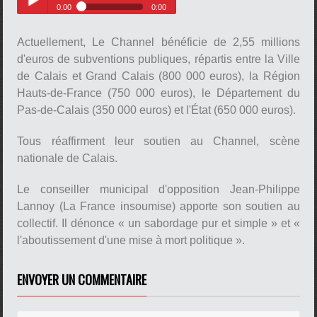
0:00
0:00
pause
Faustine Maliar, vice-présidente
Play /
de la Région Hauts-de-France
Actuellement, Le Channel bénéficie de 2,55 millions
d'euros de subventions publiques, répartis entre la Ville
de Calais et Grand Calais (800 000 euros), la Région
Hauts-de-France (750 000 euros), le Département du
Pas-de-Calais (350 000 euros) et l'État (650 000 euros).
Tous réaffirment leur soutien au Channel, scène
pause
nationale de Calais.
Le conseiller municipal d'opposition Jean-Philippe
Lannoy (La France insoumise) apporte son soutien au
collectif. Il dénonce « un sabordage pur et simple » et «
l'aboutissement d'une mise à mort politique ».
ENVOYER UN COMMENTAIRE