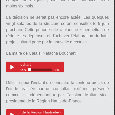
moins six mois.
La décision ne serait pas encore actée. Les quelques
vingt salariés de la structure seront consultés le 9 juin
prochain. Cette période dite « blanche » permettrait de
réduire les dépenses et d'achever l'élaboration du futur
projet culturel porté par la nouvelle directrice.
La maire de Calais, Natacha Bouchart :
La maire de Calais, Natacha Bou
0:00
0:00
La maire de Calais, Natacha
Play /
Bouchart
Difficile pour l'instant de connaître le contenu précis de
l'étude réalisée par un consultant extérieur, présenté
comme « indépendant » par Faustine Maliar, vice-
présidente de la Région Hauts-de-France.
nte de la Région Hauts-de-France