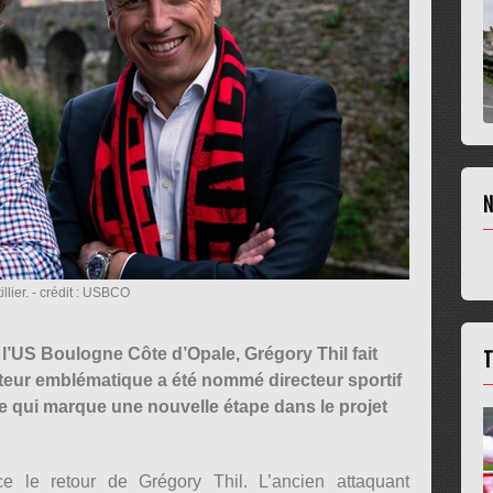
N
lier.
- crédit : USBCO
T
 l’US Boulogne Côte d’Opale, Grégory Thil fait
uteur emblématique a été nommé directeur sportif
te qui marque une nouvelle étape dans le projet
 le retour de Grégory Thil. L’ancien attaquant