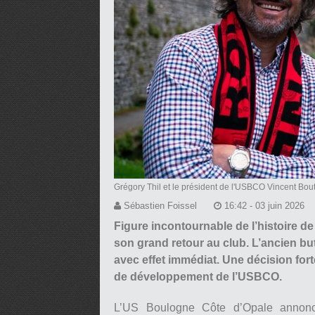
Grégory Thil et le président de l'USBCO Vincent Boutil
Sébastien Foissel
16:42 - 03 juin 2026
Figure incontournable de l’histoire de
son grand retour au club. L’ancien b
avec effet immédiat. Une décision for
de développement de l’USBCO.
L’US Boulogne Côte d’Opale annonce