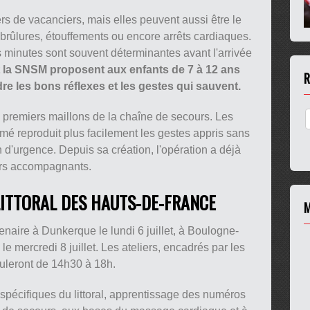
ers de vacanciers, mais elles peuvent aussi être le
 brûlures, étouffements ou encore arrêts cardiaques.
s minutes sont souvent déterminantes avant l'arrivée
et la SNSM proposent aux enfants de 7 à 12 ans
R
dre les bons réflexes et les gestes qui sauvent.
es premiers maillons de la chaîne de secours. Les
rmé reproduit plus facilement les gestes appris sans
on d'urgence. Depuis sa création, l'opération a déjà
eurs accompagnants.
LITTORAL DES HAUTS-DE-FRANCE
M
naire à Dunkerque le lundi 6 juillet, à Boulogne-
 le mercredi 8 juillet. Les ateliers, encadrés par les
uleront de 14h30 à 18h.
pécifiques du littoral, apprentissage des numéros