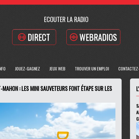
ECOUTER LA RADIO
DIRECT
WEBRADIOS
INFO
JOUEZ-GAGNEZ
JEUX WEB
TROUVER UN EMPLOI
CONTACTEZ
MAHON : LES MINI SAUVETEURS FONT ÉTAPE SUR LES
L
S
A
G