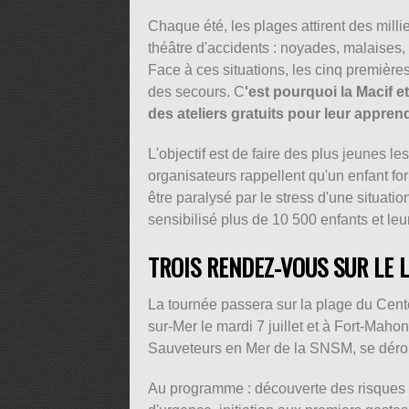
Chaque été, les plages attirent des milli
théâtre d'accidents : noyades, malaises,
Face à ces situations, les cinq première
des secours. C
'est pourquoi la Macif 
des ateliers gratuits pour leur appren
L'objectif est de faire des plus jeunes l
organisateurs rappellent qu'un enfant fo
être paralysé par le stress d'une situati
sensibilisé plus de 10 500 enfants et l
TROIS RENDEZ-VOUS SUR LE 
La tournée passera sur la plage du Cente
sur-Mer le mardi 7 juillet et à Fort-Mahon
Sauveteurs en Mer de la SNSM, se déro
Au programme : découverte des risques s