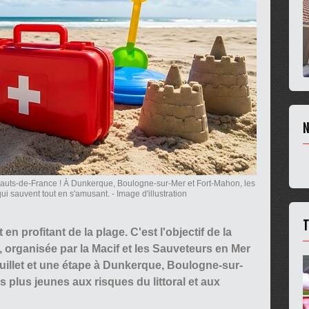
N
Hauts-de-France ! À Dunkerque, Boulogne-sur-Mer et Fort-Mahon, les
ui sauvent tout en s'amusant.
- Image d'illustration
T
n profitant de la plage. C'est l'objectif de la
, organisée par la Macif et les Sauveteurs en Mer
uillet et une étape à Dunkerque, Boulogne-sur-
s plus jeunes aux risques du littoral et aux