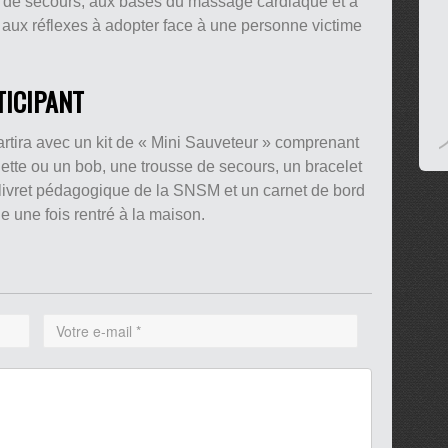
es de secours, aux bases du massage cardiaque et à
ssi aux réflexes à adopter face à une personne victime
TICIPANT
partira avec un kit de « Mini Sauveteur » comprenant
uette ou un bob, une trousse de secours, un bracelet
un livret pédagogique de la SNSM et un carnet de bord
e une fois rentré à la maison.