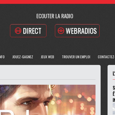
ECOUTER LA RADIO
DIRECT
WEBRADIOS
INFO
JOUEZ-GAGNEZ
JEUX WEB
TROUVER UN EMPLOI
CONTACTEZ
L
S
É
I