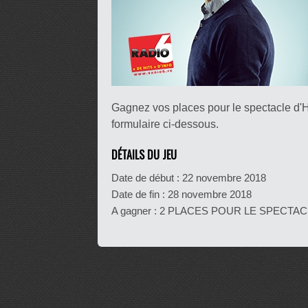
Gagnez vos places pour le spectacle d'
formulaire ci-dessous.
DÉTAILS DU JEU
Date de début :
22 novembre 2018
Date de fin :
28 novembre 2018
A gagner : 2 PLACES POUR LE SPECTA