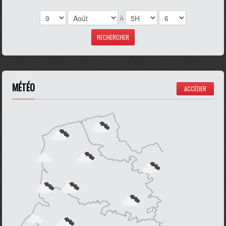
à
MÉTÉO
ACCÉDER