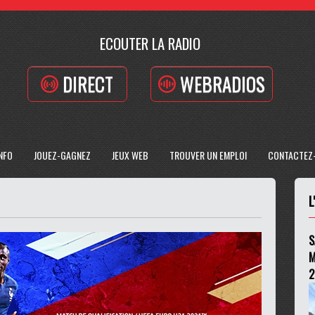
ECOUTER LA RADIO
DIRECT
WEBRADIOS
INFO
JOUEZ-GAGNEZ
JEUX WEB
TROUVER UN EMPLOI
CONTACTEZ
L
S
M
2