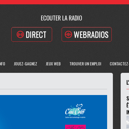
ECOUTER LA RADIO
DIRECT
WEBRADIOS
INFO
JOUEZ-GAGNEZ
JEUX WEB
TROUVER UN EMPLOI
CONTACTEZ
L
S
É
I