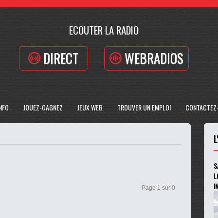
ECOUTER LA RADIO
DIRECT
WEBRADIOS
INFO
JOUEZ-GAGNEZ
JEUX WEB
TROUVER UN EMPLOI
CONTACTEZ
L
S
L
I
Page 1 sur 0