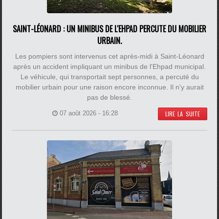
SAINT-LÉONARD : UN MINIBUS DE L'EHPAD PERCUTE DU MOBILIER
URBAIN.
Les pompiers sont intervenus cet après-midi à Saint-Léonard
après un accident impliquant un minibus de l'Ehpad municipal.
Le véhicule, qui transportait sept personnes, a percuté du
mobilier urbain pour une raison encore inconnue. Il n'y aurait
pas de blessé.
07 août 2026 - 16:28
LIRE LA SUITE