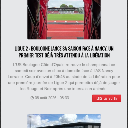
LIGUE 2 : BOULOGNE LANCE SA SAISON FACE À NANCY, UN
PREMIER TEST DÉJÀ TRÈS ATTENDU À LA LIBÉRATION
L’US Boulogne Côte d’Opale retrouve le championnat ce
samedi soir avec un choc à domicile face à l’AS Nancy
Lorraine. Coup d’envoi à 20h45 au stade de la Libération pour
une première journée de Ligue 2 qui permettra déjà de jauger
les Rouge et Noir après une intersaison animée.
08 août 2026 - 08:33
LIRE LA SUITE