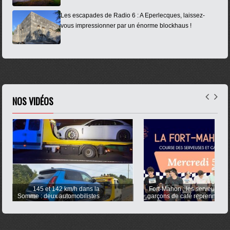
Les escapades de Radio 6 : A Eperlecques, laissez-
vous impressionner par un énorme blockhaus !
NOS VIDÉOS
Fort-Mahon : les serveuses et
Coulogne distribue de
garçons de café reprennent la
lunettes pour observer l'éclips
course ce mercredi !
en toute sécurité 