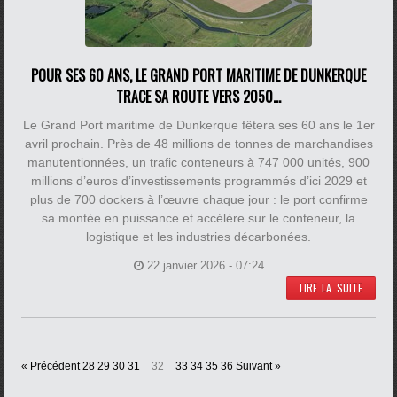
POUR SES 60 ANS, LE GRAND PORT MARITIME DE DUNKERQUE
TRACE SA ROUTE VERS 2050...
Le Grand Port maritime de Dunkerque fêtera ses 60 ans le 1er
avril prochain. Près de 48 millions de tonnes de marchandises
manutentionnées, un trafic conteneurs à 747 000 unités, 900
millions d’euros d’investissements programmés d’ici 2029 et
plus de 700 dockers à l’œuvre chaque jour : le port confirme
sa montée en puissance et accélère sur le conteneur, la
logistique et les industries décarbonées.
22 janvier 2026 - 07:24
LIRE LA SUITE
« Précédent
28
29
30
31
32
33
34
35
36
Suivant »