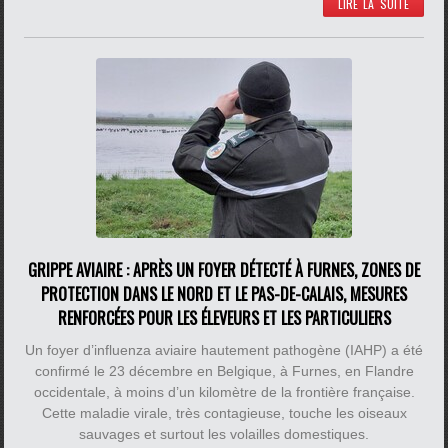
LIRE LA SUITE
GRIPPE AVIAIRE : APRÈS UN FOYER DÉTECTÉ À FURNES, ZONES DE
PROTECTION DANS LE NORD ET LE PAS-DE-CALAIS, MESURES
RENFORCÉES POUR LES ÉLEVEURS ET LES PARTICULIERS
Un foyer d’influenza aviaire hautement pathogène (IAHP) a été
confirmé le 23 décembre en Belgique, à Furnes, en Flandre
occidentale, à moins d’un kilomètre de la frontière française.
Cette maladie virale, très contagieuse, touche les oiseaux
sauvages et surtout les volailles domestiques.