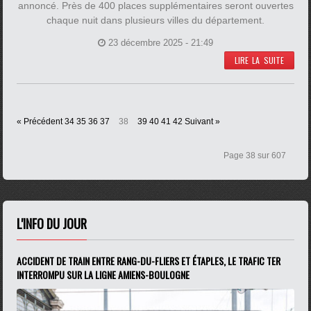
annoncé. Près de 400 places supplémentaires seront ouvertes
chaque nuit dans plusieurs villes du département.
23 décembre 2025 - 21:49
LIRE LA SUITE
« Précédent
34
35
36
37
38
39
40
41
42
Suivant »
Page 38 sur 607
L'INFO DU JOUR
ACCIDENT DE TRAIN ENTRE RANG-DU-FLIERS ET ÉTAPLES, LE TRAFIC TER
INTERROMPU SUR LA LIGNE AMIENS-BOULOGNE