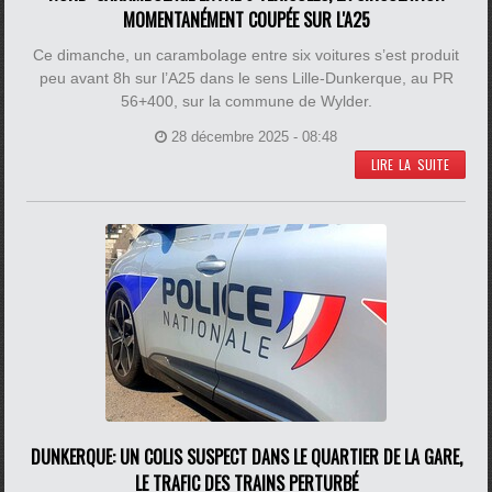
MOMENTANÉMENT COUPÉE SUR L'A25
Ce dimanche, un carambolage entre six voitures s’est produit
peu avant 8h sur l’A25 dans le sens Lille-Dunkerque, au PR
56+400, sur la commune de Wylder.
28 décembre 2025 - 08:48
LIRE LA SUITE
DUNKERQUE: UN COLIS SUSPECT DANS LE QUARTIER DE LA GARE,
LE TRAFIC DES TRAINS PERTURBÉ