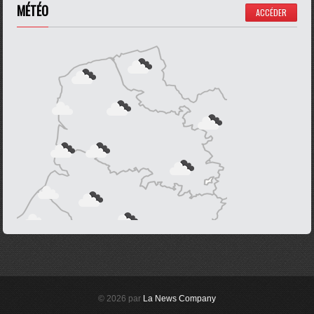
MÉTÉO
ACCÉDER
© 2026 par
La News Company