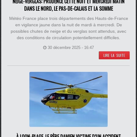
NEIGE-VERGLAS: PRUDENCE CETTE NUIT ET MERCREDI MATIN
DANS LE NORD, LE PAS-DE-CALAIS ET LA SOMME
Météo France place trois départements des Hauts-de-France
en vigilance jaune dans la nuit de mardi à mercredi. De
possibles chutes de neige et du verglas sont attendus, avec
des conditions de circulation potentiellement difficiles.
30 décembre 2025 - 16:47
LIRE LA SUITE
À LOON-PLAGE, LE PÈRE DAMIEN VICTIME D’UN ACCIDENT