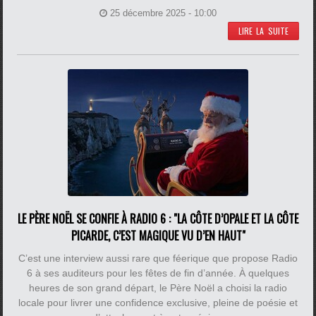
25 décembre 2025 - 10:00
LIRE LA SUITE
LE PÈRE NOËL SE CONFIE À RADIO 6 : "LA CÔTE D’OPALE ET LA CÔTE
PICARDE, C’EST MAGIQUE VU D’EN HAUT"
C’est une interview aussi rare que féerique que propose Radio
6 à ses auditeurs pour les fêtes de fin d’année. À quelques
heures de son grand départ, le Père Noël a choisi la radio
locale pour livrer une confidence exclusive, pleine de poésie et