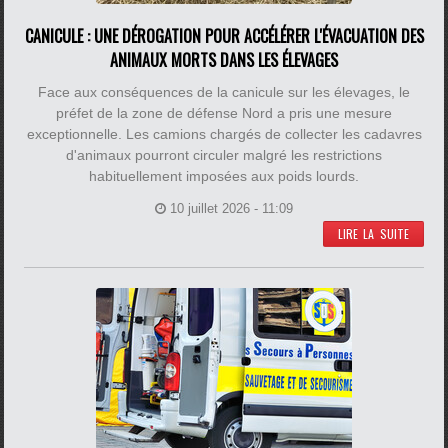
CANICULE : UNE DÉROGATION POUR ACCÉLÉRER L'ÉVACUATION DES
ANIMAUX MORTS DANS LES ÉLEVAGES
Face aux conséquences de la canicule sur les élevages, le
préfet de la zone de défense Nord a pris une mesure
exceptionnelle. Les camions chargés de collecter les cadavres
d'animaux pourront circuler malgré les restrictions
habituellement imposées aux poids lourds.
10 juillet 2026 - 11:09
LIRE LA SUITE