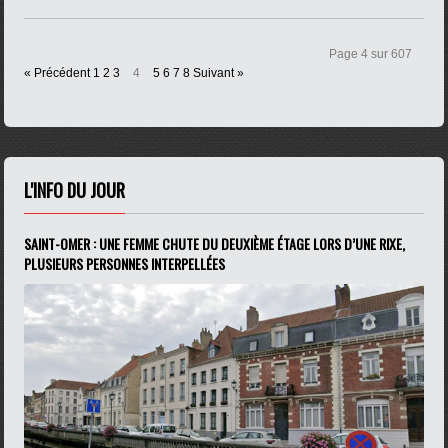
Page 4 sur 607
« Précédent
1
2
3
4
5
6
7
8
Suivant »
L'INFO DU JOUR
SAINT-OMER : UNE FEMME CHUTE DU DEUXIÈME ÉTAGE LORS D’UNE RIXE,
PLUSIEURS PERSONNES INTERPELLÉES