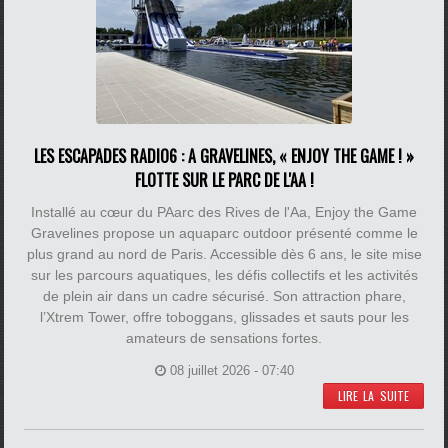
LES ESCAPADES RADIO6 : A GRAVELINES, « ENJOY THE GAME ! »
FLOTTE SUR LE PARC DE L'AA !
Installé au cœur du PAarc des Rives de l'Aa, Enjoy the Game
Gravelines propose un aquaparc outdoor présenté comme le
plus grand au nord de Paris. Accessible dès 6 ans, le site mise
sur les parcours aquatiques, les défis collectifs et les activités
de plein air dans un cadre sécurisé. Son attraction phare,
l’Xtrem Tower, offre toboggans, glissades et sauts pour les
amateurs de sensations fortes.
08 juillet 2026 - 07:40
LIRE LA SUITE