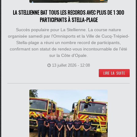
LA STELLIENNE BAT TOUS LES RECORDS AVEC PLUS DE 1 300
PARTICIPANTS À STELLA-PLAGE
Succès populaire pour La Stellienne. La course nature
organisée samedi par l'Omnisports et la Ville de Cucq-Trépied-
Stella-plage a réuni un nombre record de participants,
confirmant son statut de rendez-vous incontournable de l'été
sur la Côte d'Opale.
13 juillet 2026 - 12:08
LIRE LA SUITE