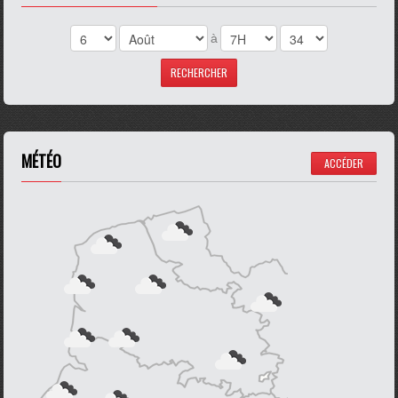
à
MÉTÉO
ACCÉDER