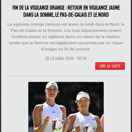
FIN DE LA VIGILANCE ORANGE : RETOUR EN VIGILANCE JAUNE
DANS LA SOMME, LE PAS-DE-CALAIS ET LE NORD
La vigilance orange canicule est levée ce lundi dans le Nord, le
Pas-de-Calais et la Somme. Les trois départements restent
toutefois placés en vigilance jaune en raison de la chaleur,
tandis que la Somme est également concernée par un risque
d'orages en fin de journée.
13 juillet 2026 - 08:56
LIRE LA SUITE