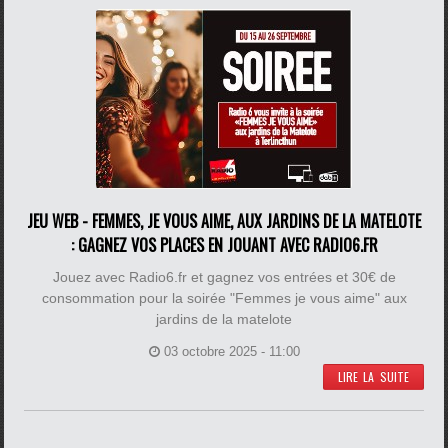
JEU WEB - FEMMES, JE VOUS AIME, AUX JARDINS DE LA MATELOTE
: GAGNEZ VOS PLACES EN JOUANT AVEC RADIO6.FR
Jouez avec Radio6.fr et gagnez vos entrées et 30€ de
consommation pour la soirée "Femmes je vous aime" aux
jardins de la matelote
03 octobre 2025 - 11:00
LIRE LA SUITE