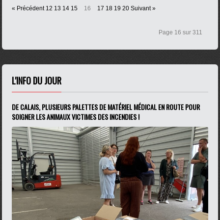
« Précédent
12
13
14
15
16
17
18
19
20
Suivant »
Page 16 sur 311
L'INFO DU JOUR
DE CALAIS, PLUSIEURS PALETTES DE MATÉRIEL MÉDICAL EN ROUTE POUR
SOIGNER LES ANIMAUX VICTIMES DES INCENDIES !