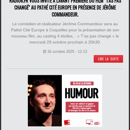
RADIO6.FR VOUS INVITE À L'AVANT PREMIÈRE DU FILM "T'AS PAS
CHANGÉ" AU PATHÉ CITÉ EUROPE EN PRÉSENCE DE JÉRÔME
COMMANDEUR.
Le comédien et réalisateur Jérôme Commandeur sera au
Pathé Cité Europe à Coquelles pour la présentation de son
nouveau film, au casting 4 étoiles, : « T’as pas changé » le
mercredi 29 octobre prochain à 20h30.
16 octobre 2025 - 12:13
LIRE LA SUITE