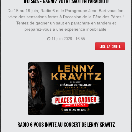
JEU SMS - GAGNEZ VOTRE SAUT EN PARACHUTE
Du 15 au 19 juin, Radio 6 et le Paragroupe Jean Bart vous font
vivre des sensations fortes à l'occasion de la Fête des Pères !
Tentez de gagner un saut en parachute en tandem et
préparez-vous à une expérience inoubliable.
11 juin 2026 - 16:55
LIRE LA SUITE
RADIO 6 VOUS INVITE AU CONCERT DE LENNY KRAVITZ