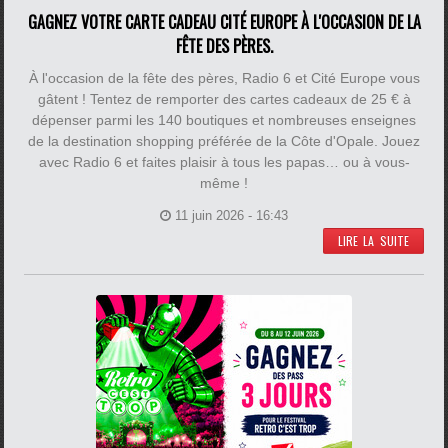
GAGNEZ VOTRE CARTE CADEAU CITÉ EUROPE À L'OCCASION DE LA
FÊTE DES PÈRES.
À l'occasion de la fête des pères, Radio 6 et Cité Europe vous
gâtent ! Tentez de remporter des cartes cadeaux de 25 € à
dépenser parmi les 140 boutiques et nombreuses enseignes
de la destination shopping préférée de la Côte d'Opale. Jouez
avec Radio 6 et faites plaisir à tous les papas… ou à vous-
même !
11 juin 2026 - 16:43
LIRE LA SUITE