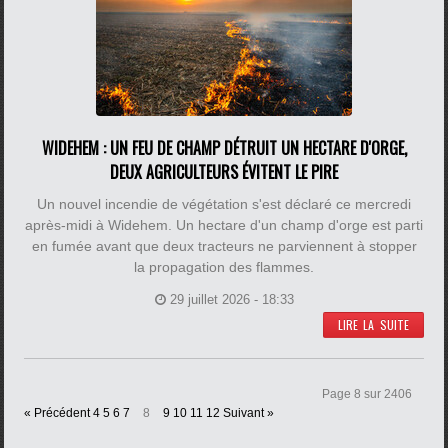
WIDEHEM : UN FEU DE CHAMP DÉTRUIT UN HECTARE D'ORGE,
DEUX AGRICULTEURS ÉVITENT LE PIRE
Un nouvel incendie de végétation s'est déclaré ce mercredi
après-midi à Widehem. Un hectare d'un champ d'orge est parti
en fumée avant que deux tracteurs ne parviennent à stopper
la propagation des flammes.
29 juillet 2026 - 18:33
LIRE LA SUITE
Page 8 sur 2406
« Précédent
4
5
6
7
8
9
10
11
12
Suivant »