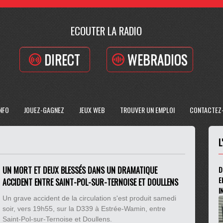
ECOUTER LA RADIO
DIRECT
WEBRADIOS
INFO
JOUEZ-GAGNEZ
JEUX WEB
TROUVER UN EMPLOI
CONTACTEZ
L
UN MORT ET DEUX BLESSÉS DANS UN DRAMATIQUE
D
E
ACCIDENT ENTRE SAINT-POL-SUR-TERNOISE ET DOULLENS
I
Un grave accident de la circulation s'est produit samedi
soir, vers 19h55, sur la D339 à Estrée-Wamin, entre
Saint-Pol-sur-Ternoise et Doullens.