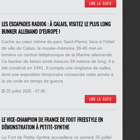
LIRE LA SUITE
LES ESCAPADES RADIO6 : À CALAIS, VISITEZ LE PLUS LONG
BUNKER ALLEMAND D’EUROPE !
Caché au cœur même du parc Saint-Pierre, face à l’hôtel
de ville de Calais, le musée-mémoire 39-45 met en
lumière un central téléphonique de la Marine allemande.
Ce bunker de béton armé mesure 94 mètres de long. Il a
été construit en 1941. Il compte une vingtaine de salles,
dont une exposition temporaire consacrée cette année à
la vie civile en temps de guerre.
25 juillet 2026 - 07:40
LIRE LA SUITE
LE VICE-CHAMPION DE FRANCE DE FOOT FREESTYLE EN
DÉMONSTRATION À PETITE-SYNTHE
Le Fort de Petite-Synthe accueillera ce samedi 25 juillet