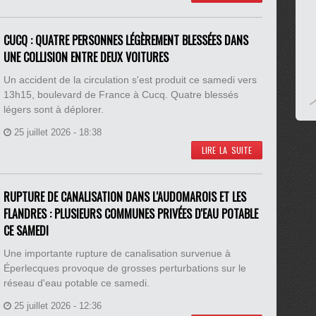
CUCQ : QUATRE PERSONNES LÉGÈREMENT BLESSÉES DANS
UNE COLLISION ENTRE DEUX VOITURES
Un accident de la circulation s'est produit ce samedi vers
13h15, boulevard de France à Cucq. Quatre blessés
légers sont à déplorer.
25 juillet 2026 - 18:38
LIRE LA SUITE
RUPTURE DE CANALISATION DANS L'AUDOMAROIS ET LES
FLANDRES : PLUSIEURS COMMUNES PRIVÉES D'EAU POTABLE
CE SAMEDI
Une importante rupture de canalisation survenue à
Éperlecques provoque de grosses perturbations sur le
réseau d'eau potable ce samedi.
25 juillet 2026 - 12:36