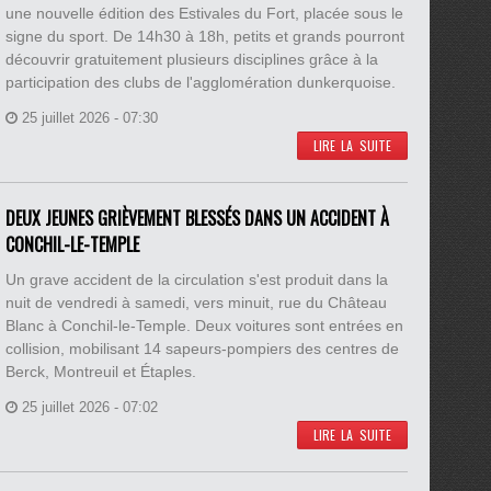
une nouvelle édition des Estivales du Fort, placée sous le
signe du sport. De 14h30 à 18h, petits et grands pourront
découvrir gratuitement plusieurs disciplines grâce à la
participation des clubs de l'agglomération dunkerquoise.
25 juillet 2026 - 07:30
LIRE LA SUITE
DEUX JEUNES GRIÈVEMENT BLESSÉS DANS UN ACCIDENT À
CONCHIL-LE-TEMPLE
Un grave accident de la circulation s'est produit dans la
nuit de vendredi à samedi, vers minuit, rue du Château
Blanc à Conchil-le-Temple. Deux voitures sont entrées en
collision, mobilisant 14 sapeurs-pompiers des centres de
Berck, Montreuil et Étaples.
25 juillet 2026 - 07:02
LIRE LA SUITE