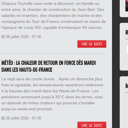
l’Espace Tourville vous invite à découvrir, en famille ou
entre amis, le chantier de construction du Jean Bart. Des
salariés en insertion, des charpentiers de marine et des
compagnons du Tour de France construisent ce navire de
l’époque de Louis XIV, capable d’embarquer 84 canons.
R
26 juillet 2026 - 07:40
LIRE LA SUITE
MÉTÉO : LA CHALEUR DE RETOUR EN FORCE DÈS MARDI
DANS LES HAUTS-DE-FRANCE
Le répit sera de courte durée... Après un dimanche plus
M
frais et agréable, les températures repartiront nettement
à la hausse dès mardi dans les Hauts-de-France. Les
prévisions annoncent jusqu'à 35°C dans les terres, avec
un épisode de fortes chaleurs qui pourrait s'installer
jusqu'au week-end prochain.
26 juillet 2026 - 07:30
LIRE LA SUITE