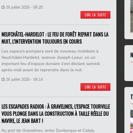
26 juillet 2026 - 09:25
LIRE LA SUITE
NEUFCHÂTEL-HARDELOT : LE FEU DE FORÊT REPART DANS LA
NUIT, L'INTERVENTION TOUJOURS EN COURS
Les sapeurs-pompiers sont de nouveau mobilisés à
N
Neufchâtel-Hardelot, avenue Joseph-Lesur, où un
important feu d'espace dunaire s'est déclaré samedi
après-midi avant de reprendre dans la nuit.
26 juillet 2026 - 09:14
LIRE LA SUITE
T
LES ESCAPADES RADIO6 : À GRAVELINES, L’ESPACE TOURVILLE
VOUS PLONGE DANS LA CONSTRUCTION À TAILLE RÉELLE DU
NAVIRE, LE JEAN BART !
Au port de Gravelines, entre Dunkerque et Calais,