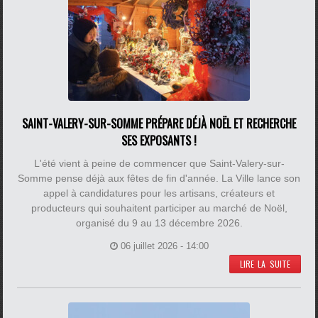
SAINT-VALERY-SUR-SOMME PRÉPARE DÉJÀ NOËL ET RECHERCHE
SES EXPOSANTS !
L'été vient à peine de commencer que Saint-Valery-sur-
Somme pense déjà aux fêtes de fin d'année. La Ville lance son
appel à candidatures pour les artisans, créateurs et
producteurs qui souhaitent participer au marché de Noël,
organisé du 9 au 13 décembre 2026.
06 juillet 2026 - 14:00
LIRE LA SUITE