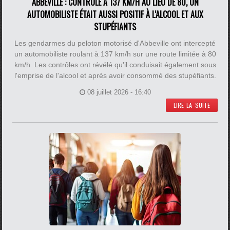
ABBEVILLE : CONTRÔLÉ À 137 KM/H AU LIEU DE 80, UN
AUTOMOBILISTE ÉTAIT AUSSI POSITIF À L'ALCOOL ET AUX
STUPÉFIANTS
Les gendarmes du peloton motorisé d'Abbeville ont intercepté
un automobiliste roulant à 137 km/h sur une route limitée à 80
km/h. Les contrôles ont révélé qu'il conduisait également sous
l'emprise de l'alcool et après avoir consommé des stupéfiants.
08 juillet 2026 - 16:40
LIRE LA SUITE