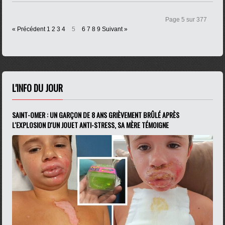
Page 5 sur 377
« Précédent
1
2
3
4
5
6
7
8
9
Suivant »
L'INFO DU JOUR
SAINT-OMER : UN GARÇON DE 8 ANS GRIÈVEMENT BRÛLÉ APRÈS
L'EXPLOSION D'UN JOUET ANTI-STRESS, SA MÈRE TÉMOIGNE