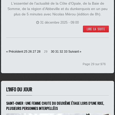
L'essentiel de l'actualité de la Côte d'Opale, de la Baie de
Somme, de la région d'Abbeville et du dunkerquois en un peu
plus de 5 minutes avec Nicolas Mérou (édition de 8h).
31 décembre 2025 - 09:00
LIRE LA SUITE
« Précédent
25
26
27
28
29
30
31
32
33
Suivant »
Page 29 sur 976
L'INFO DU JOUR
SAINT-OMER : UNE FEMME CHUTE DU DEUXIÈME ÉTAGE LORS D’UNE RIXE,
PLUSIEURS PERSONNES INTERPELLÉES