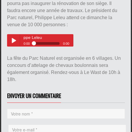
pourra pas inaugurer la rénovation de son siège. Il
faudra encore une année de travaux. Le président du
Parc naturel, Philippe Leleu attend ce dimanche la
venue de 10 000 personnes :
hilippe Leleu
pause
0:00
0:00
Le président du Parc naturel,
Play /
Philippe Leleu
La fête du Parc Naturel est organisée en 6 villages. Un
concours d’attelage de chevaux boulonnais sera
également organisé. Rendez-vous à Le Wast de 10h à
18h.
ENVOYER UN COMMENTAIRE
pause