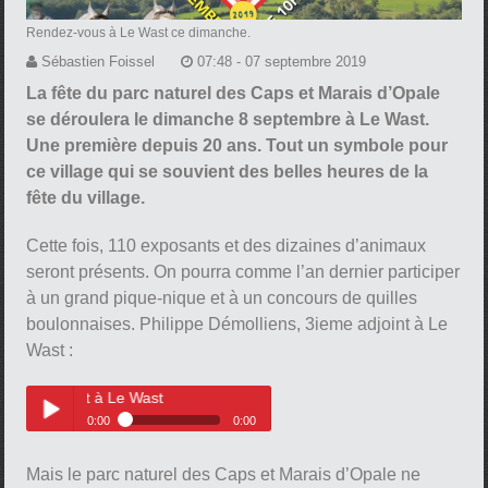
Rendez-vous à Le Wast ce dimanche.
Sébastien Foissel
07:48 - 07 septembre 2019
La fête du parc naturel des Caps et Marais d’Opale
se déroulera le dimanche 8 septembre à Le Wast.
Une première depuis 20 ans. Tout un symbole pour
ce village qui se souvient des belles heures de la
fête du village.
Cette fois, 110 exposants et des dizaines d’animaux
seront présents. On pourra comme l’an dernier participer
à un grand pique-nique et à un concours de quilles
boulonnaises. Philippe Démolliens, 3ieme adjoint à Le
Wast :
int à Le Wast
0:00
0:00
Philippe Démolliens, 3ieme
Play /
adjoint à Le Wast
Mais le parc naturel des Caps et Marais d’Opale ne