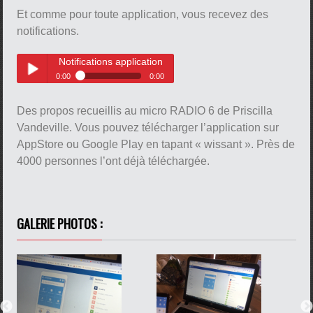
Origine de cette application
Play /
Et comme pour toute application, vous recevez des
pause
notifications.
Notifications application
0:00
0:00
Notifications application
Play /
Des propos recueillis au micro RADIO 6 de Priscilla
pause
Vandeville. Vous pouvez télécharger l’application sur
AppStore ou Google Play en tapant « wissant ». Près de
4000 personnes l’ont déjà téléchargée.
pause
GALERIE PHOTOS :