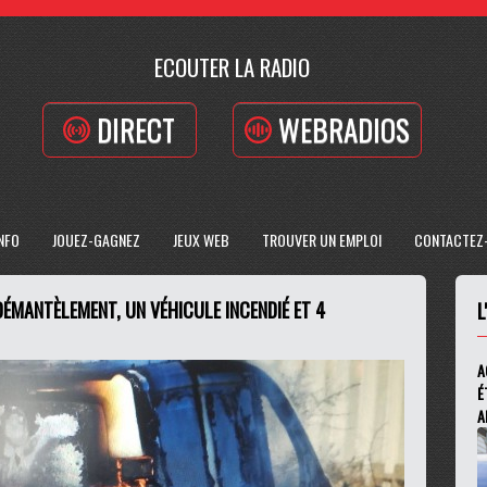
ECOUTER LA RADIO
DIRECT
WEBRADIOS
INFO
JOUEZ-GAGNEZ
JEUX WEB
TROUVER UN EMPLOI
CONTACTEZ
DÉMANTÈLEMENT, UN VÉHICULE INCENDIÉ ET 4
L
A
É
A