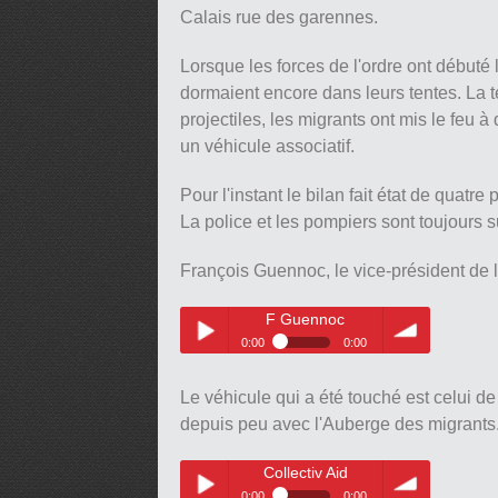
Calais rue des garennes.
Lorsque les forces de l'ordre ont débu
dormaient encore dans leurs tentes. La te
projectiles, les migrants ont mis le feu à 
un véhicule associatif.
Pour l'instant le bilan fait état de quatr
La police et les pompiers sont toujours s
François Guennoc, le vice-président de l'
F Guennoc
0:00
0:00
F Guennoc
Play /
volume
Le véhicule qui a été touché est celui de 
depuis peu avec l'Auberge des migrants
Collectiv Aid
0:00
0:00