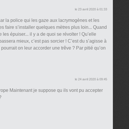
le 23 avril 2020 à 01:33
par la police qui les gaze aux lacrymogènes et les
s faire s’installer quelques mètres plus loin... Quand
 les épuiser... il y a de quoi se révolter ! Qu’elle
passera mieux, c’est pas sorcier ! C’est du s’agisse à
 pourrait on leur accorder une trêve ? Par pitié qu’on
le 24 avril 2020 à 09:45
urope Maintenant je suppose qu ils vont pu accepter
?