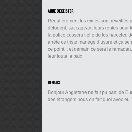
ANNE DEKEISTER
Régulièrement les exilés sont réveillés 
délogent, saccageant leurs rentes pour le
la police cessera t elle de les harceler, de
arrête ce triste manège d’usure et ça se 
ce point... et demain ce sera le ramadan,
leur foute la paix !
RENAUX
Bonjour Angleterre ne fait pu parti de E
des étrangers nous on fait quoi avec eu 