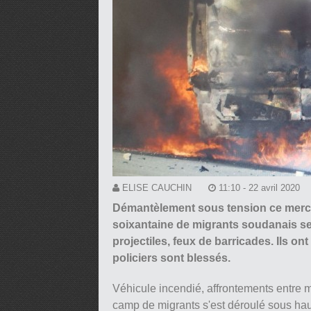
ELISE CAUCHIN
11:10 - 22 avril 2020
Démantèlement sous tension ce mercre
soixantaine de migrants soudanais se 
projectiles, feux de barricades. Ils on
policiers sont blessés.
Véhicule incendié, affrontements entre m
camp de migrants s'est déroulé sous ha