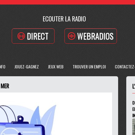
ECOUTER LA RADIO
DIRECT
WEBRADIOS
INFO
JOUEZ-GAGNEZ
JEUX WEB
TROUVER UN EMPLOI
CONTACTEZ
 MER
L
D
E
I