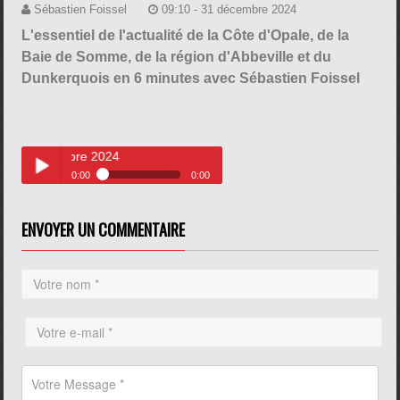
Sébastien Foissel
09:10 - 31 décembre 2024
L'essentiel de l'actualité de la Côte d'Opale, de la
Baie de Somme, de la région d'Abbeville et du
Dunkerquois en 6 minutes avec Sébastien Foissel
31 décembre 2024
0:00
0:00
Le journal du mardi 31 décembre
Play /
2024
ENVOYER UN COMMENTAIRE
pause