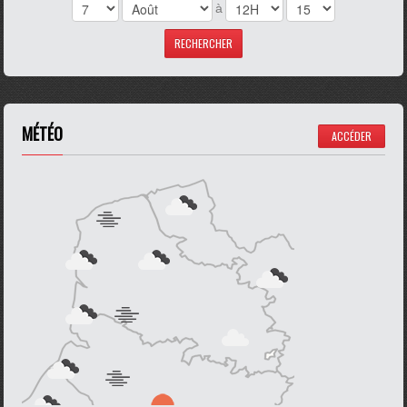
à
MÉTÉO
ACCÉDER