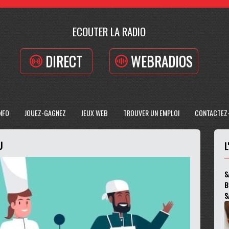
ECOUTER LA RADIO
DIRECT
WEBRADIOS
INFO
JOUEZ-GAGNEZ
JEUX WEB
TROUVER UN EMPLOI
CONTACTEZ
U
L
S
B
S