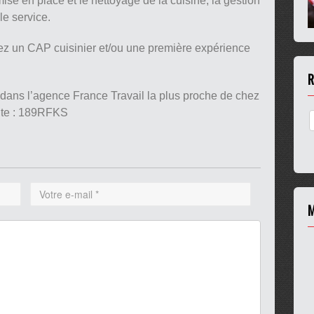
mise en place et le nettoyage de la cuisine, la gestion
e service.
ez un CAP cuisinier et/ou une première expérience
R
 dans l’agence France Travail la plus proche de chez
nte : 189RFKS
M