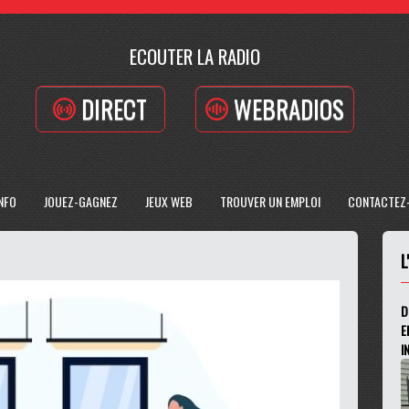
ECOUTER LA RADIO
DIRECT
WEBRADIOS
INFO
JOUEZ-GAGNEZ
JEUX WEB
TROUVER UN EMPLOI
CONTACTEZ
L
D
E
I