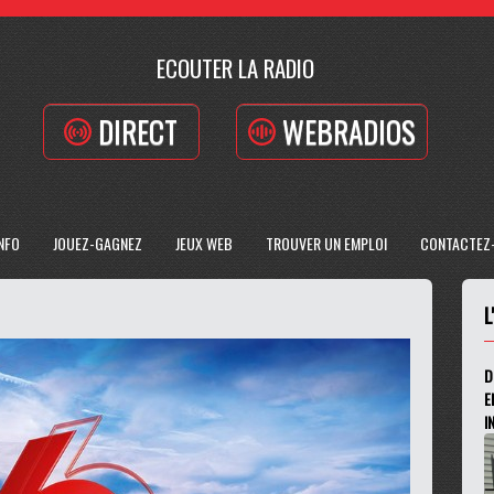
ECOUTER LA RADIO
DIRECT
WEBRADIOS
INFO
JOUEZ-GAGNEZ
JEUX WEB
TROUVER UN EMPLOI
CONTACTEZ
L
D
E
I